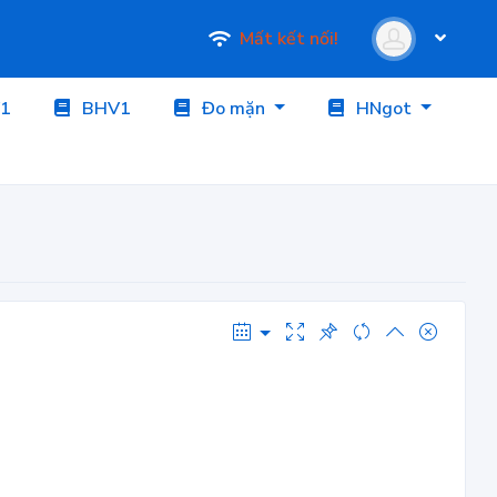
Mất kết nối!
1
BHV1
Đo mặn
HNgot