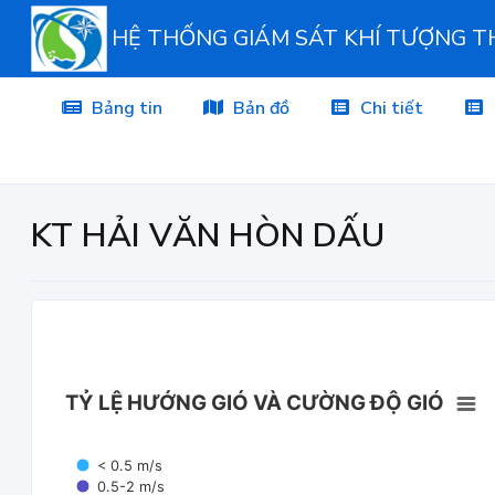
HỆ THỐNG GIÁM SÁT KHÍ TƯỢNG 
Bảng tin
Bản đồ
Chi tiết
KT HẢI VĂN HÒN DẤU
TỶ LỆ HƯỚNG GIÓ VÀ CƯỜNG ĐỘ GIÓ
< 0.5 m/s
0.5-2 m/s