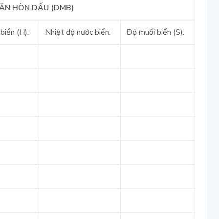
VĂN HÒN DẤU (DMB)
biển (H):
Nhiệt độ nước biển:
Độ muối biển (S):