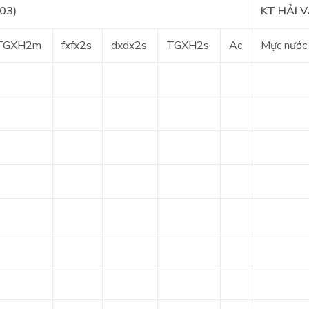
03)
KT HẢI 
TGXH2m
fxfx2s
dxdx2s
TGXH2s
Ac
Mực nước 