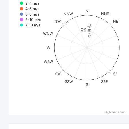
2-4 m/s
4-6 m/s
N
NNW
NNE
6-8 m/s
8-10 m/s
NW
NE
> 10 m/s
Tỷ lệ (%)
0%
WNW
W
WSW
SW
SE
SSW
SSE
S
Highcharts.com