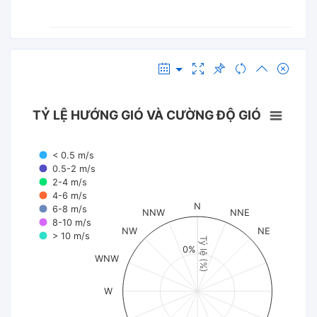
TỶ LỆ HƯỚNG GIÓ VÀ CƯỜNG ĐỘ GIÓ
< 0.5 m/s
0.5-2 m/s
2-4 m/s
4-6 m/s
N
6-8 m/s
NNW
NNE
8-10 m/s
NW
NE
> 10 m/s
Tỷ lệ (%)
0%
WNW
W