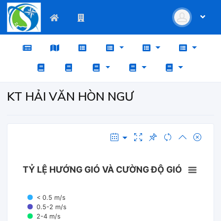
KT HẢI VĂN HÒN NGƯ
TỶ LỆ HƯỚNG GIÓ VÀ CƯỜNG ĐỘ GIÓ
< 0.5 m/s
0.5-2 m/s
2-4 m/s