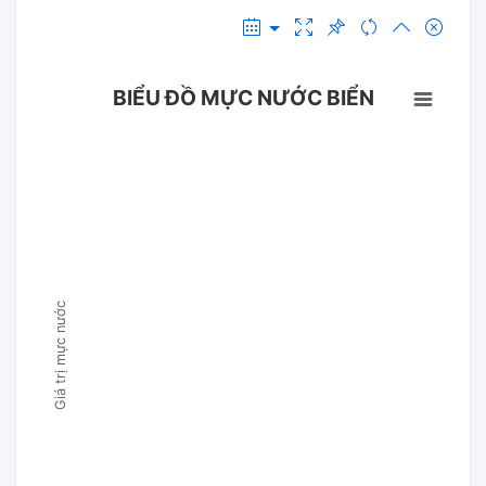
BIỂU ĐỒ MỰC NƯỚC BIỂN
Giá trị mực nước