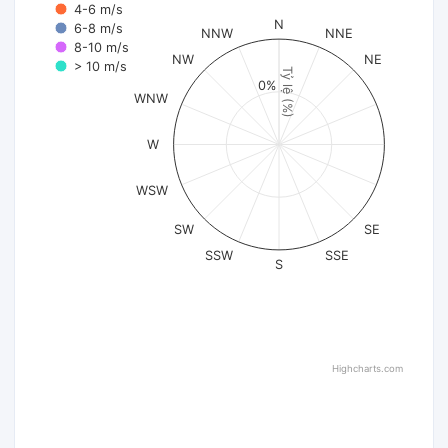
4-6 m/s
N
6-8 m/s
NNW
NNE
8-10 m/s
NW
NE
> 10 m/s
Tỷ lệ (%)
0%
WNW
W
WSW
SW
SE
SSW
SSE
S
Highcharts.com