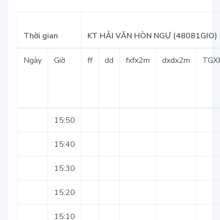
Thời gian
KT HẢI VĂN HÒN NGƯ (48081GIO)
Ngày
Giờ
ff
dd
fxfx2m
dxdx2m
TGX
15:50
15:40
15:30
15:20
15:10