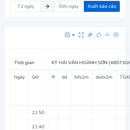
Xuất báo cáo
Thời gian
KT HẢI VĂN HOÀNH SƠN (48073GI
Ngày
Giờ
ff
dd
fxfx2m
dxdx2m
TGX
21:50
21:40