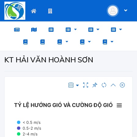
KT HẢI VĂN HOÀNH SƠN
TỶ LỆ HƯỚNG GIÓ VÀ CƯỜNG ĐỘ GIÓ
< 0.5 m/s
0.5-2 m/s
2-4 m/s