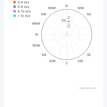
4-6 m/s
N
6-8 m/s
NNW
NNE
8-10 m/s
NW
NE
> 10 m/s
Tỷ lệ (%)
0%
WNW
W
WSW
SW
SE
SSW
SSE
S
Highcharts.com