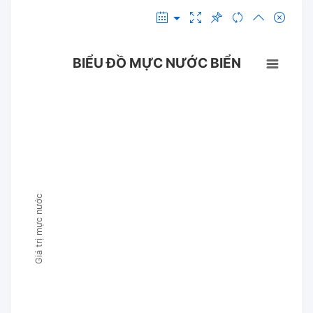
BIỂU ĐỒ MỰC NƯỚC BIỂN
Giá trị mực nước