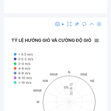
TỶ LỆ HƯỚNG GIÓ VÀ CƯỜNG ĐỘ GIÓ
< 0.5 m/s
0.5-2 m/s
2-4 m/s
4-6 m/s
N
6-8 m/s
NNW
NNE
8-10 m/s
NW
NE
> 10 m/s
Tỷ lệ (%)
0%
WNW
W