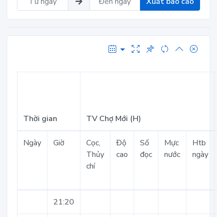
Xuất báo cáo
Thời gian
TV Chợ Mới (H)
Ngày
Giờ
Cọc,
Độ
Số
Mực
Htb
Thủy
cao
đọc
nước
ngày
chí
21:20