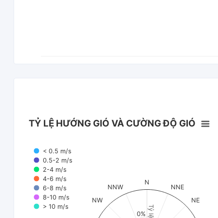
TỶ LỆ HƯỚNG GIÓ VÀ CƯỜNG ĐỘ GIÓ
< 0.5 m/s
0.5-2 m/s
2-4 m/s
4-6 m/s
N
NNW
NNE
6-8 m/s
8-10 m/s
NW
NE
> 10 m/s
Tỷ lệ (%)
0%