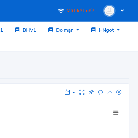
Mất kết nối!
1
BHV1
Đo mặn
HNgot