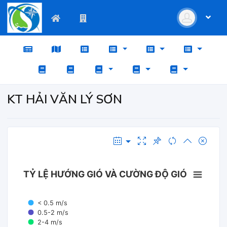
KT HẢI VĂN LÝ SƠN
TỶ LỆ HƯỚNG GIÓ VÀ CƯỜNG ĐỘ GIÓ
< 0.5 m/s
0.5-2 m/s
2-4 m/s