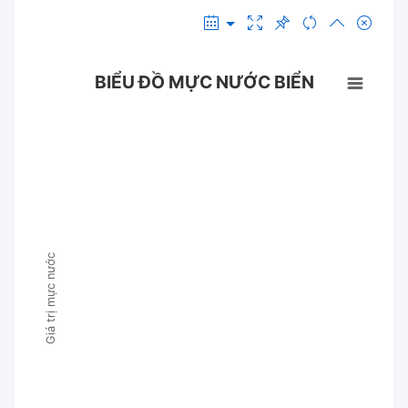
BIỂU ĐỒ MỰC NƯỚC BIỂN
Giá trị mực nước