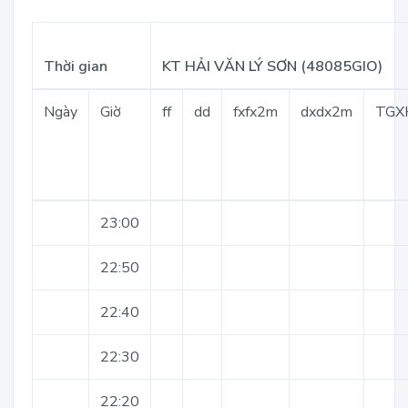
Thời gian
KT HẢI VĂN LÝ SƠN (48085GIO)
Ngày
Giờ
ff
dd
fxfx2m
dxdx2m
TGX
23:00
22:50
22:40
22:30
22:20