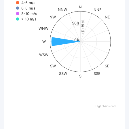
4-6 m/s
N
6-8 m/s
NNW
NNE
8-10 m/s
NW
NE
> 10 m/s
Tỷ lệ (%)
50%
WNW
0%
W
WSW
SW
SE
SSW
SSE
S
Highcharts.com