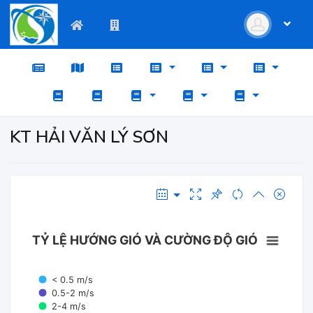
KT HẢI VĂN LÝ SƠN
TỶ LỆ HƯỚNG GIÓ VÀ CƯỜNG ĐỘ GIÓ
< 0.5 m/s
0.5-2 m/s
2-4 m/s