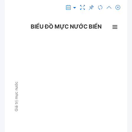
BIỂU ĐỒ MỰC NƯỚC BIỂN
Giá trị mực nước