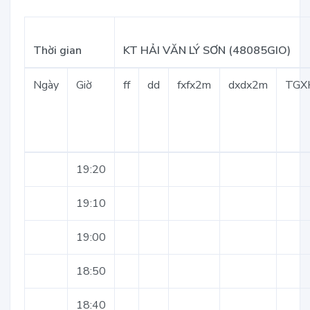
Thời gian
KT HẢI VĂN LÝ SƠN (48085GIO)
Ngày
Giờ
ff
dd
fxfx2m
dxdx2m
TGX
19:20
19:10
19:00
18:50
18:40