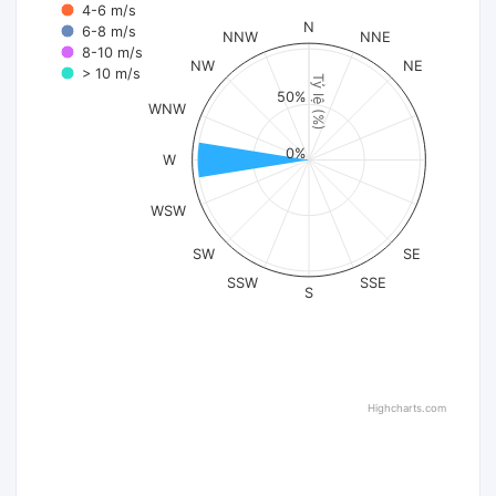
4-6 m/s
N
6-8 m/s
NNW
NNE
8-10 m/s
NW
NE
> 10 m/s
Tỷ lệ (%)
50%
WNW
0%
W
WSW
SW
SE
SSW
SSE
S
Highcharts.com