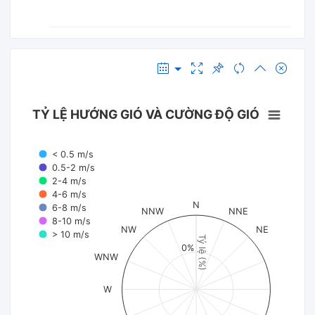
TỶ LỆ HƯỚNG GIÓ VÀ CƯỜNG ĐỘ GIÓ
< 0.5 m/s
0.5-2 m/s
2-4 m/s
4-6 m/s
N
6-8 m/s
NNW
NNE
8-10 m/s
NW
NE
> 10 m/s
Tỷ lệ (%)
0%
WNW
W