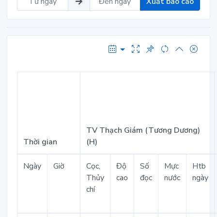
Xuất báo cáo
TV Thạch Giám (Tương Dương)
Thời gian
(H)
Ngày
Giờ
Cọc,
Độ
Số
Mực
Htb
Thủy
cao
đọc
nước
ngày
chí