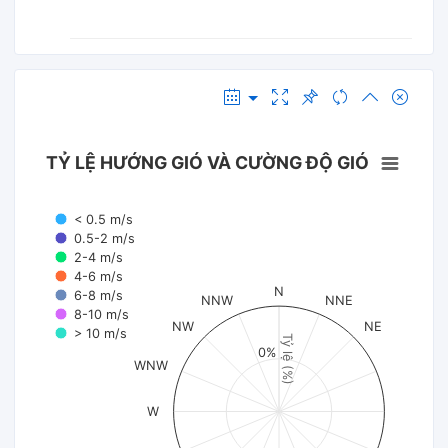
TỶ LỆ HƯỚNG GIÓ VÀ CƯỜNG ĐỘ GIÓ
< 0.5 m/s
0.5-2 m/s
2-4 m/s
4-6 m/s
N
6-8 m/s
NNW
NNE
8-10 m/s
NW
NE
> 10 m/s
Tỷ lệ (%)
0%
WNW
W