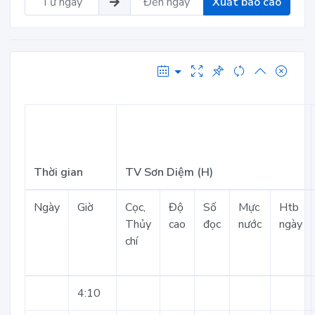
Xuất báo cáo
Thời gian
TV Sơn Diệm (H)
Ngày
Giờ
Cọc,
Độ
Số
Mực
Htb
Thủy
cao
đọc
nước
ngày
chí
4:10