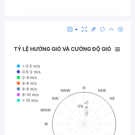
TỶ LỆ HƯỚNG GIÓ VÀ CƯỜNG ĐỘ GIÓ
< 0.5 m/s
0.5-2 m/s
2-4 m/s
4-6 m/s
N
6-8 m/s
NNW
NNE
8-10 m/s
NW
NE
> 10 m/s
Tỷ lệ (%)
0%
WNW
W