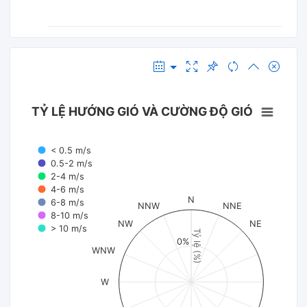
TỶ LỆ HƯỚNG GIÓ VÀ CƯỜNG ĐỘ GIÓ
< 0.5 m/s
0.5-2 m/s
2-4 m/s
4-6 m/s
N
6-8 m/s
NNW
NNE
8-10 m/s
NW
NE
> 10 m/s
Tỷ lệ (%)
0%
WNW
W