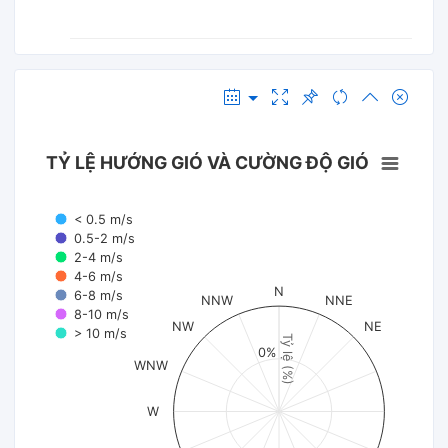
TỶ LỆ HƯỚNG GIÓ VÀ CƯỜNG ĐỘ GIÓ
< 0.5 m/s
0.5-2 m/s
2-4 m/s
4-6 m/s
N
6-8 m/s
NNW
NNE
8-10 m/s
NW
NE
> 10 m/s
Tỷ lệ (%)
0%
WNW
W