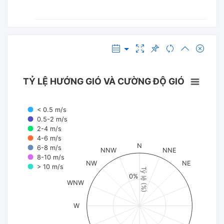
TỶ LỆ HƯỚNG GIÓ VÀ CƯỜNG ĐỘ GIÓ
< 0.5 m/s
0.5-2 m/s
2-4 m/s
4-6 m/s
N
6-8 m/s
NNW
NNE
8-10 m/s
NW
NE
> 10 m/s
Tỷ lệ (%)
0%
WNW
W