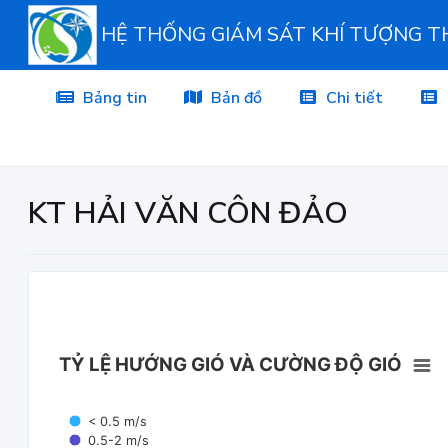
HỆ THỐNG GIÁM SÁT KHÍ TƯỢNG 
Bảng tin
Bản đồ
Chi tiết
KT HẢI VĂN CÔN ĐẢO
TỶ LỆ HƯỚNG GIÓ VÀ CƯỜNG ĐỘ GIÓ
< 0.5 m/s
0.5-2 m/s