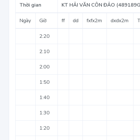
Thời gian
KT HẢI VĂN CÔN ĐẢO (489189G
Ngày
Giờ
ff
dd
fxfx2m
dxdx2m
2:20
2:10
2:00
1:50
1:40
1:30
1:20