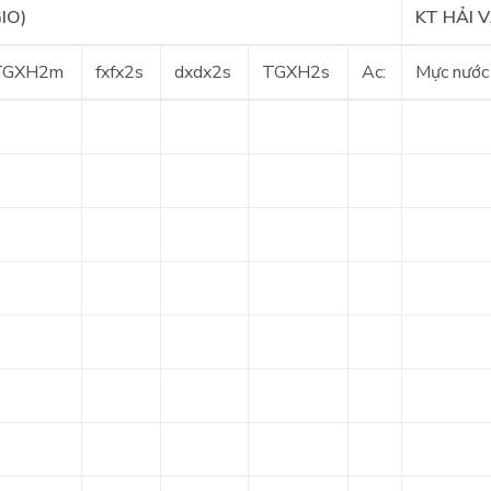
IO)
KT HẢI 
TGXH2m
fxfx2s
dxdx2s
TGXH2s
Ac:
Mực nước 