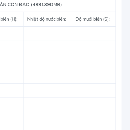
VĂN CÔN ĐẢO (489189DMB)
biển (H):
Nhiệt độ nước biển:
Độ muối biển (S):