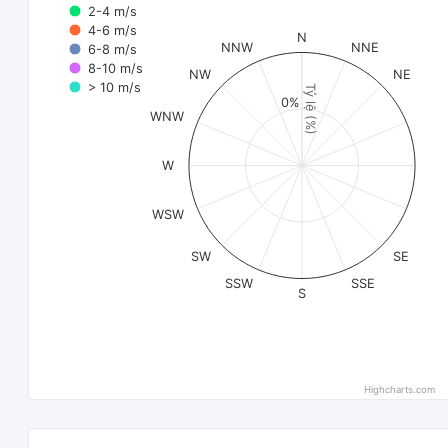
2-4 m/s
4-6 m/s
N
NNW
NNE
6-8 m/s
8-10 m/s
NW
NE
> 10 m/s
Tỷ lệ (%)
0%
WNW
W
WSW
SW
SE
SSW
SSE
S
Highcharts.com