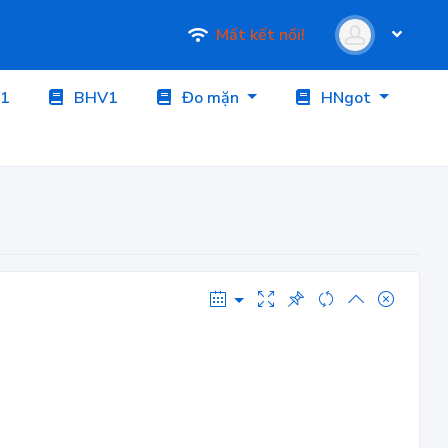
Mất kết nối!
1
BHV1
Đo mặn
HNgot