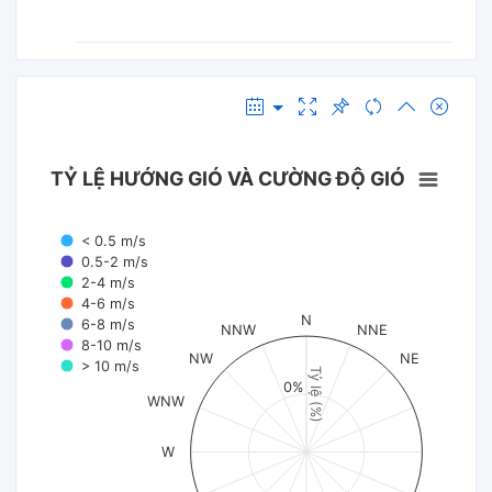
TỶ LỆ HƯỚNG GIÓ VÀ CƯỜNG ĐỘ GIÓ
< 0.5 m/s
0.5-2 m/s
2-4 m/s
4-6 m/s
N
6-8 m/s
NNW
NNE
8-10 m/s
NW
NE
> 10 m/s
Tỷ lệ (%)
0%
WNW
W