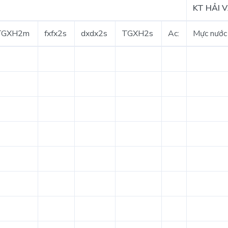
KT HẢI 
TGXH2m
fxfx2s
dxdx2s
TGXH2s
Ac:
Mực nước 