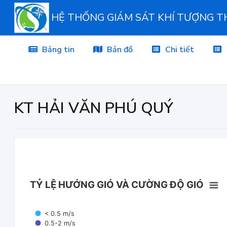
HỆ THỐNG GIÁM SÁT KHÍ TƯỢNG 
Bảng tin
Bản đồ
Chi tiết
KT HẢI VĂN PHÚ QUÝ
TỶ LỆ HƯỚNG GIÓ VÀ CƯỜNG ĐỘ GIÓ
< 0.5 m/s
0.5-2 m/s