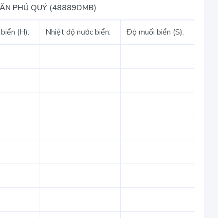
VĂN PHÚ QUÝ (48889DMB)
biển (H):
Nhiệt độ nước biển:
Độ muối biển (S):