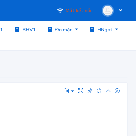
Mất kết nối!
1
BHV1
Đo mặn
HNgot