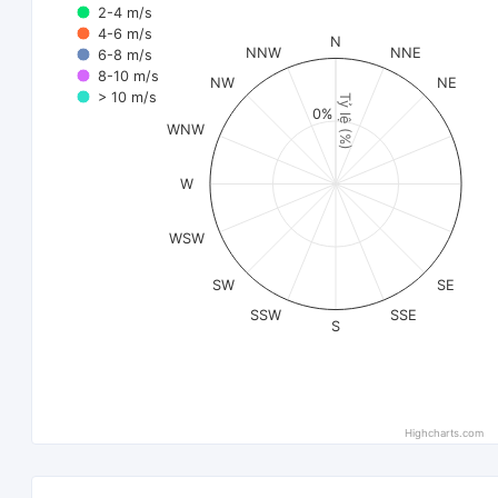
2-4 m/s
4-6 m/s
N
NNW
NNE
6-8 m/s
8-10 m/s
NW
NE
> 10 m/s
Tỷ lệ (%)
0%
WNW
W
WSW
SW
SE
SSW
SSE
S
Highcharts.com