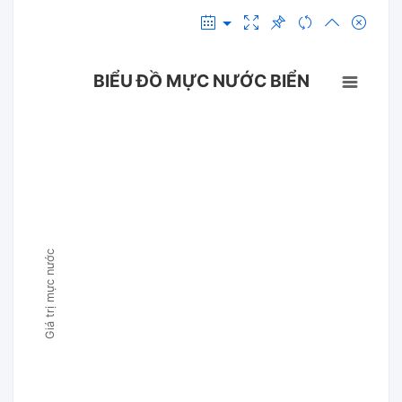
BIỂU ĐỒ MỰC NƯỚC BIỂN
Giá trị mực nước