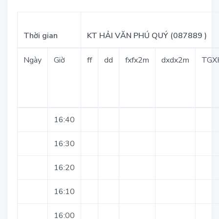
Thời gian
KT HẢI VĂN PHÚ QUÝ (087889 )
Ngày
Giờ
ff
dd
fxfx2m
dxdx2m
TGX
16:40
16:30
16:20
16:10
16:00