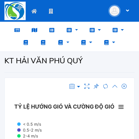
KT HẢI VĂN PHÚ QUÝ
TỶ LỆ HƯỚNG GIÓ VÀ CƯỜNG ĐỘ GIÓ
< 0.5 m/s
0.5-2 m/s
2-4 m/s