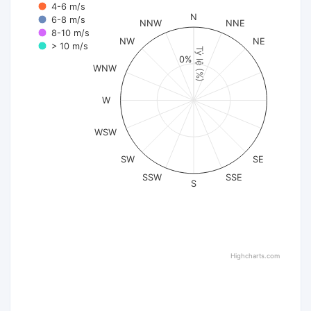
4-6 m/s
N
6-8 m/s
NNW
NNE
8-10 m/s
NW
NE
> 10 m/s
Tỷ lệ (%)
0%
WNW
W
WSW
SW
SE
SSW
SSE
S
Highcharts.com