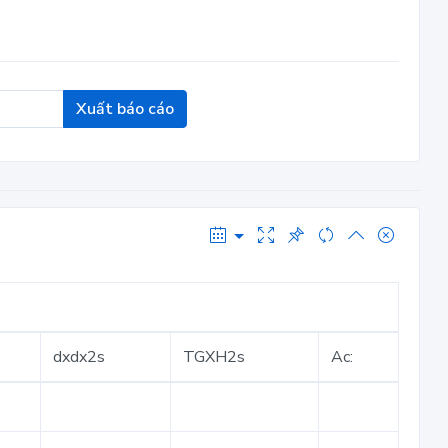
Xuất báo cáo
dxdx2s
TGXH2s
Ac: