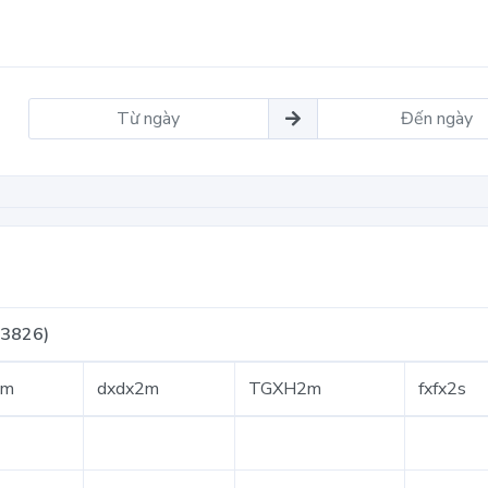
83826)
2m
dxdx2m
TGXH2m
fxfx2s