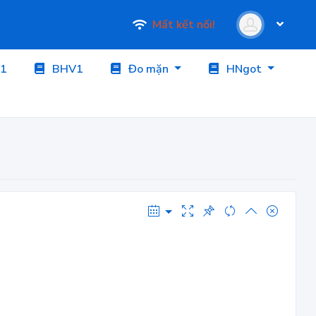
Mất kết nối!
1
BHV1
Đo mặn
HNgot