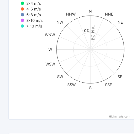
2-4 m/s
4-6 m/s
N
NNW
NNE
6-8 m/s
8-10 m/s
NW
NE
> 10 m/s
Tỷ lệ (%)
0%
WNW
W
WSW
SW
SE
SSW
SSE
S
Highcharts.com