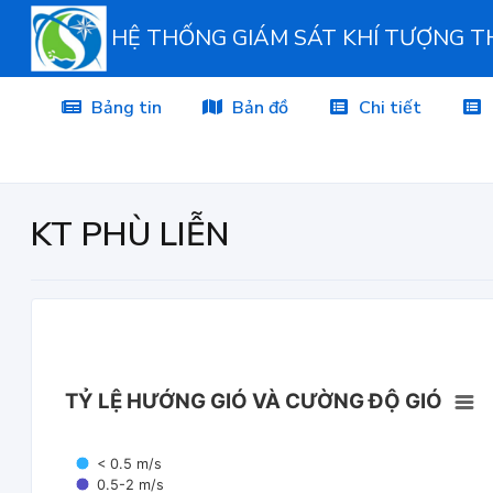
HỆ THỐNG GIÁM SÁT KHÍ TƯỢNG 
Bảng tin
Bản đồ
Chi tiết
KT PHÙ LIỄN
TỶ LỆ HƯỚNG GIÓ VÀ CƯỜNG ĐỘ GIÓ
< 0.5 m/s
0.5-2 m/s