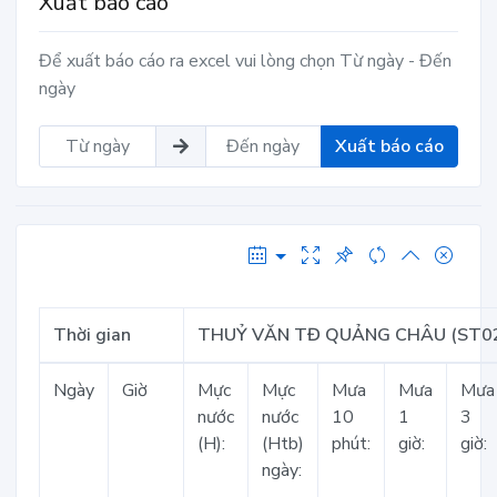
Xuất báo cáo
Để xuất báo cáo ra excel vui lòng chọn Từ ngày - Đến
ngày
Xuất báo cáo
Thời gian
THUỶ VĂN TĐ QUẢNG CHÂU (ST0
Ngày
Giờ
Mực
Mực
Mưa
Mưa
Mưa
nước
nước
10
1
3
(H):
(Htb)
phút:
giờ:
giờ:
ngày: