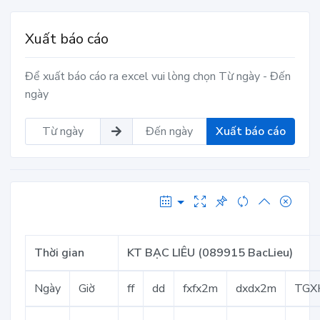
Xuất báo cáo
Để xuất báo cáo ra excel vui lòng chọn Từ ngày - Đến
ngày
Xuất báo cáo
Thời gian
KT BẠC LIÊU (089915 BacLieu)
Ngày
Giờ
ff
dd
fxfx2m
dxdx2m
TGX