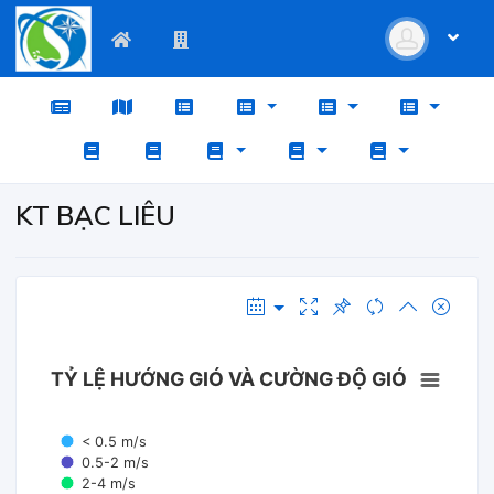
KT BẠC LIÊU
TỶ LỆ HƯỚNG GIÓ VÀ CƯỜNG ĐỘ GIÓ
< 0.5 m/s
0.5-2 m/s
2-4 m/s