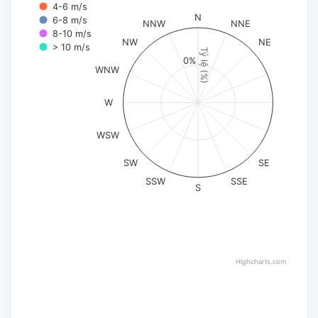
4-6 m/s
N
6-8 m/s
NNW
NNE
8-10 m/s
NW
NE
> 10 m/s
Tỷ lệ (%)
0%
WNW
W
WSW
SW
SE
SSW
SSE
S
Highcharts.com