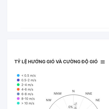
TỶ LỆ HƯỚNG GIÓ VÀ CƯỜNG ĐỘ GIÓ
< 0.5 m/s
0.5-2 m/s
2-4 m/s
4-6 m/s
N
NNW
NNE
6-8 m/s
8-10 m/s
NW
NE
> 10 m/s
Tỷ lệ (%)
0%