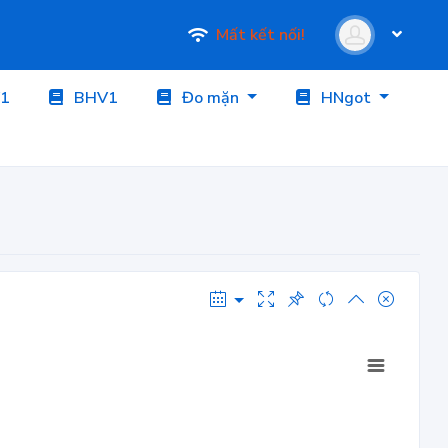
Mất kết nối!
1
BHV1
Đo mặn
HNgot