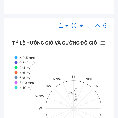
TỶ LỆ HƯỚNG GIÓ VÀ CƯỜNG ĐỘ GIÓ
< 0.5 m/s
0.5-2 m/s
2-4 m/s
4-6 m/s
N
6-8 m/s
NNW
NNE
8-10 m/s
NW
NE
> 10 m/s
Tỷ lệ (%)
0%
WNW
W