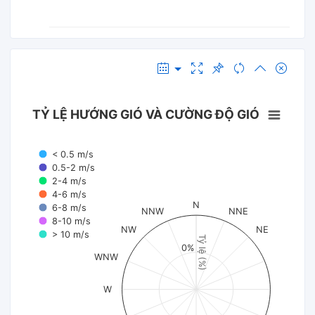
TỶ LỆ HƯỚNG GIÓ VÀ CƯỜNG ĐỘ GIÓ
< 0.5 m/s
0.5-2 m/s
2-4 m/s
4-6 m/s
N
6-8 m/s
NNW
NNE
8-10 m/s
NW
NE
> 10 m/s
Tỷ lệ (%)
0%
WNW
W