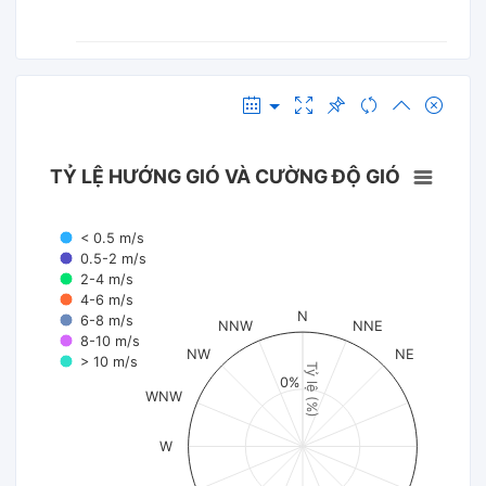
TỶ LỆ HƯỚNG GIÓ VÀ CƯỜNG ĐỘ GIÓ
< 0.5 m/s
0.5-2 m/s
2-4 m/s
4-6 m/s
N
6-8 m/s
NNW
NNE
8-10 m/s
NW
NE
> 10 m/s
Tỷ lệ (%)
0%
WNW
W