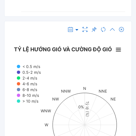
TỶ LỆ HƯỚNG GIÓ VÀ CƯỜNG ĐỘ GIÓ
< 0.5 m/s
0.5-2 m/s
2-4 m/s
4-6 m/s
N
6-8 m/s
NNW
NNE
8-10 m/s
NW
NE
> 10 m/s
Tỷ lệ (%)
0%
WNW
W