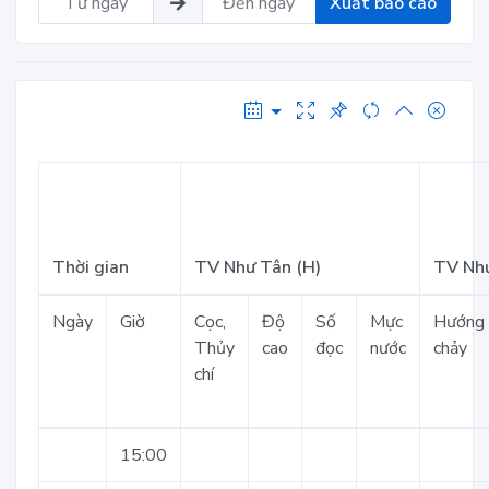
Xuất báo cáo
Thời gian
TV Như Tân (H)
TV Như
Ngày
Giờ
Cọc,
Độ
Số
Mực
Hướng
Thủy
cao
đọc
nước
chảy
chí
15:00