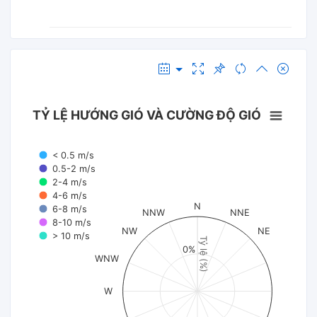
TỶ LỆ HƯỚNG GIÓ VÀ CƯỜNG ĐỘ GIÓ
< 0.5 m/s
0.5-2 m/s
2-4 m/s
4-6 m/s
N
6-8 m/s
NNW
NNE
8-10 m/s
NW
NE
> 10 m/s
Tỷ lệ (%)
0%
WNW
W