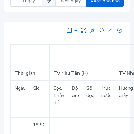
Xuất báo cáo
Thời gian
TV Như Tân (H)
TV Như
Ngày
Giờ
Cọc,
Độ
Số
Mực
Hướng
Thủy
cao
đọc
nước
chảy
chí
19:50