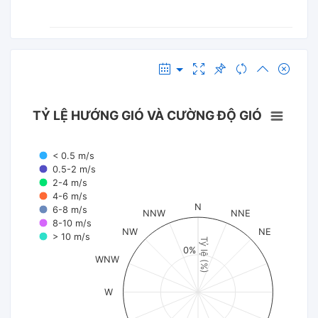
TỶ LỆ HƯỚNG GIÓ VÀ CƯỜNG ĐỘ GIÓ
< 0.5 m/s
0.5-2 m/s
2-4 m/s
4-6 m/s
N
6-8 m/s
NNW
NNE
8-10 m/s
NW
NE
> 10 m/s
Tỷ lệ (%)
0%
WNW
W