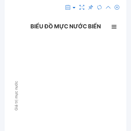
BIỂU ĐỒ MỰC NƯỚC BIỂN
Giá trị mực nước