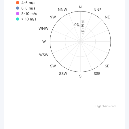
4-6 m/s
N
6-8 m/s
NNW
NNE
8-10 m/s
NW
NE
> 10 m/s
Tỷ lệ (%)
0%
WNW
W
WSW
SW
SE
SSW
SSE
S
Highcharts.com