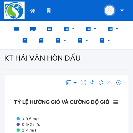
KT HẢI VĂN HÒN DẤU
TỶ LỆ HƯỚNG GIÓ VÀ CƯỜNG ĐỘ GIÓ
< 0.5 m/s
0.5-2 m/s
2-4 m/s