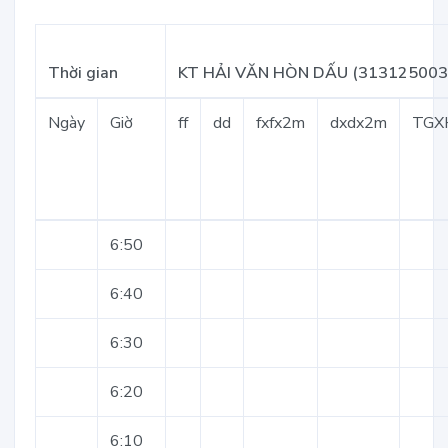
Thời gian
KT HẢI VĂN HÒN DẤU (313125003
Ngày
Giờ
ff
dd
fxfx2m
dxdx2m
TGX
6:50
6:40
6:30
6:20
6:10