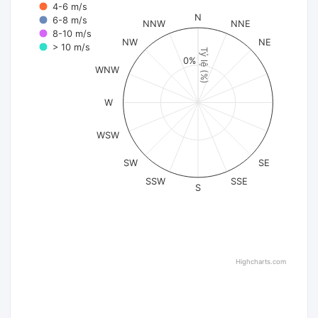
4-6 m/s
N
6-8 m/s
NNW
NNE
8-10 m/s
NW
NE
> 10 m/s
Tỷ lệ (%)
0%
WNW
W
WSW
SW
SE
SSW
SSE
S
Highcharts.com