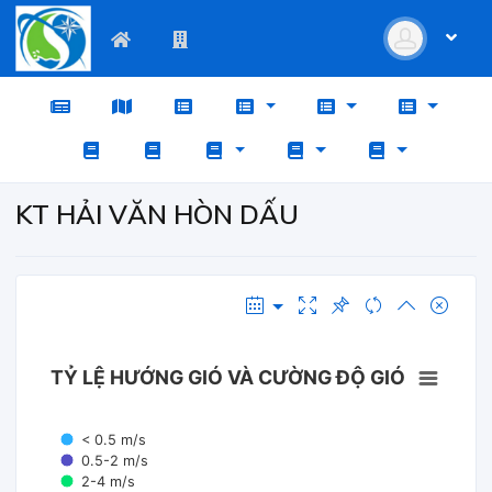
KT HẢI VĂN HÒN DẤU
TỶ LỆ HƯỚNG GIÓ VÀ CƯỜNG ĐỘ GIÓ
< 0.5 m/s
0.5-2 m/s
2-4 m/s