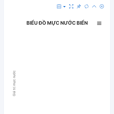
BIỂU ĐỒ MỰC NƯỚC BIỂN
Giá trị mực nước