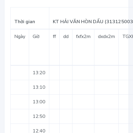
Thời gian
KT HẢI VĂN HÒN DẤU (313125003
Ngày
Giờ
ff
dd
fxfx2m
dxdx2m
TGX
13:20
13:10
13:00
12:50
12:40