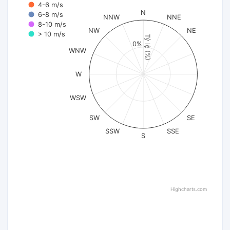
4-6 m/s
N
6-8 m/s
NNW
NNE
8-10 m/s
NW
NE
> 10 m/s
Tỷ lệ (%)
0%
WNW
W
WSW
SW
SE
SSW
SSE
S
Highcharts.com