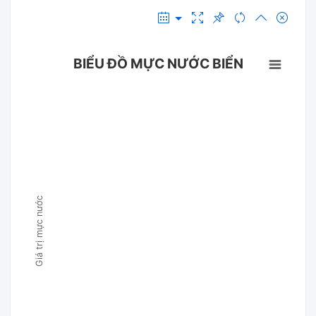
BIỂU ĐỒ MỰC NƯỚC BIỂN
Giá trị mực nước