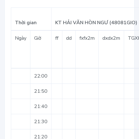
Thời gian
KT HẢI VĂN HÒN NGƯ (48081GIO)
Ngày
Giờ
ff
dd
fxfx2m
dxdx2m
TGX
22:00
21:50
21:40
21:30
21:20