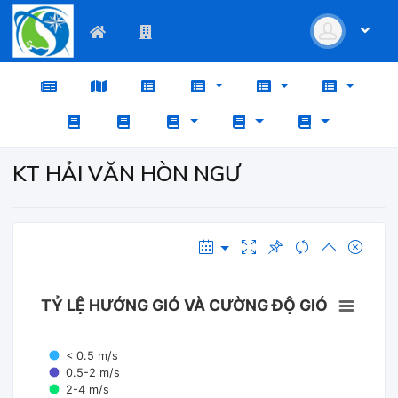
KT HẢI VĂN HÒN NGƯ
TỶ LỆ HƯỚNG GIÓ VÀ CƯỜNG ĐỘ GIÓ
< 0.5 m/s
0.5-2 m/s
2-4 m/s