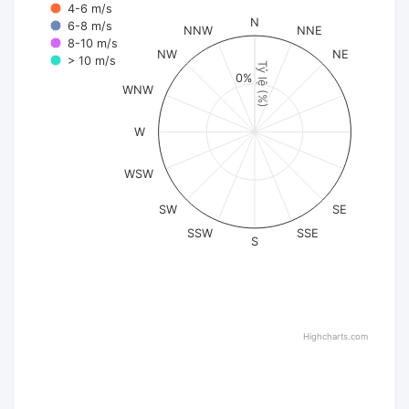
4-6 m/s
N
6-8 m/s
NNW
NNE
8-10 m/s
NW
NE
> 10 m/s
Tỷ lệ (%)
0%
WNW
W
WSW
SW
SE
SSW
SSE
S
Highcharts.com