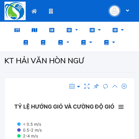
KT HẢI VĂN HÒN NGƯ
TỶ LỆ HƯỚNG GIÓ VÀ CƯỜNG ĐỘ GIÓ
< 0.5 m/s
0.5-2 m/s
2-4 m/s