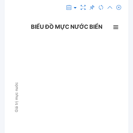
BIỂU ĐỒ MỰC NƯỚC BIỂN
Giá trị mực nước