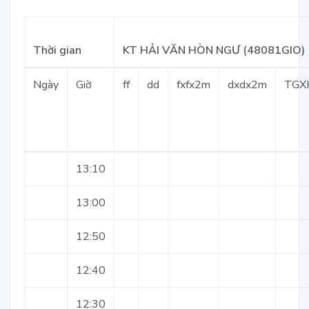
Thời gian
KT HẢI VĂN HÒN NGƯ (48081GIO)
Ngày
Giờ
ff
dd
fxfx2m
dxdx2m
TGX
13:10
13:00
12:50
12:40
12:30