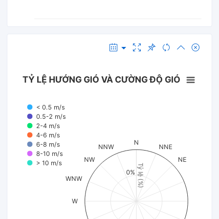
TỶ LỆ HƯỚNG GIÓ VÀ CƯỜNG ĐỘ GIÓ
< 0.5 m/s
0.5-2 m/s
2-4 m/s
4-6 m/s
N
6-8 m/s
NNW
NNE
8-10 m/s
NW
NE
> 10 m/s
Tỷ lệ (%)
0%
WNW
W