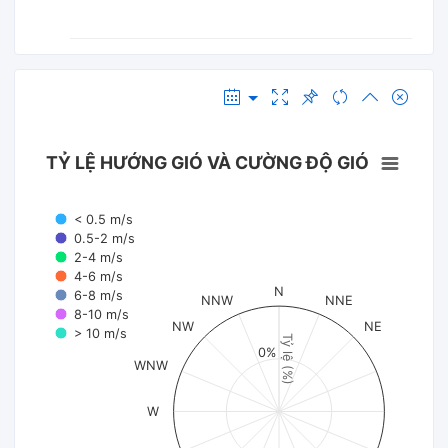
TỶ LỆ HƯỚNG GIÓ VÀ CƯỜNG ĐỘ GIÓ
< 0.5 m/s
0.5-2 m/s
2-4 m/s
4-6 m/s
N
6-8 m/s
NNW
NNE
8-10 m/s
NW
NE
> 10 m/s
Tỷ lệ (%)
0%
WNW
W