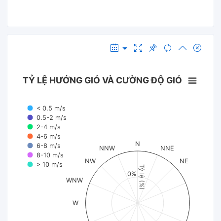
TỶ LỆ HƯỚNG GIÓ VÀ CƯỜNG ĐỘ GIÓ
< 0.5 m/s
0.5-2 m/s
2-4 m/s
4-6 m/s
N
6-8 m/s
NNW
NNE
8-10 m/s
NW
NE
> 10 m/s
Tỷ lệ (%)
0%
WNW
W