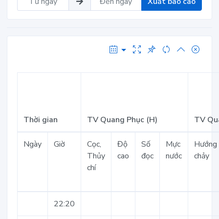
Xuất báo cáo
Thời gian
TV Quang Phục (H)
TV Qua
Ngày
Giờ
Cọc,
Độ
Số
Mực
Hướng
Thủy
cao
đọc
nước
chảy
chí
22:20