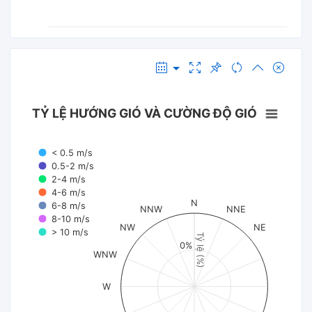
TỶ LỆ HƯỚNG GIÓ VÀ CƯỜNG ĐỘ GIÓ
< 0.5 m/s
0.5-2 m/s
2-4 m/s
4-6 m/s
N
6-8 m/s
NNW
NNE
8-10 m/s
NW
NE
> 10 m/s
Tỷ lệ (%)
0%
WNW
W