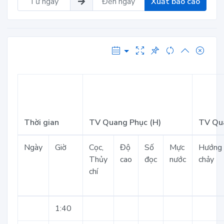
Xuất báo cáo
Thời gian
TV Quang Phục (H)
TV Qua
Ngày
Giờ
Cọc,
Độ
Số
Mực
Hướng
Thủy
cao
đọc
nước
chảy
chí
1:40