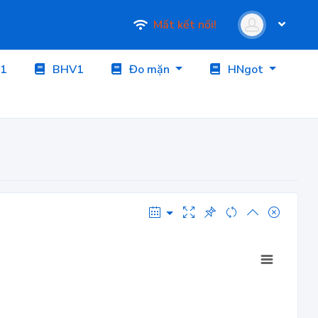
Mất kết nối!
1
BHV1
Đo mặn
HNgot