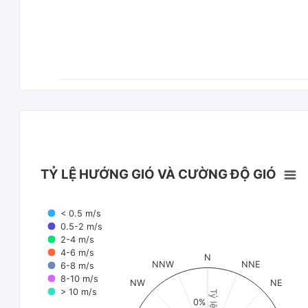
TỶ LỆ HƯỚNG GIÓ VÀ CƯỜNG ĐỘ GIÓ
< 0.5 m/s
0.5-2 m/s
2-4 m/s
4-6 m/s
N
NNW
NNE
6-8 m/s
8-10 m/s
NW
NE
> 10 m/s
Tỷ lệ (%)
0%