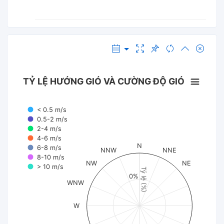
TỶ LỆ HƯỚNG GIÓ VÀ CƯỜNG ĐỘ GIÓ
< 0.5 m/s
0.5-2 m/s
2-4 m/s
4-6 m/s
N
6-8 m/s
NNW
NNE
8-10 m/s
NW
NE
> 10 m/s
Tỷ lệ (%)
0%
WNW
W