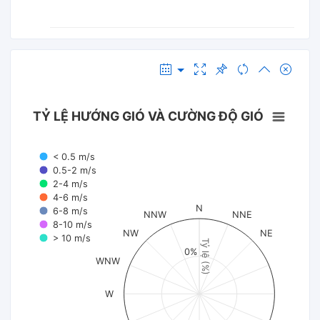
TỶ LỆ HƯỚNG GIÓ VÀ CƯỜNG ĐỘ GIÓ
< 0.5 m/s
0.5-2 m/s
2-4 m/s
4-6 m/s
N
6-8 m/s
NNW
NNE
8-10 m/s
NW
NE
> 10 m/s
Tỷ lệ (%)
0%
WNW
W