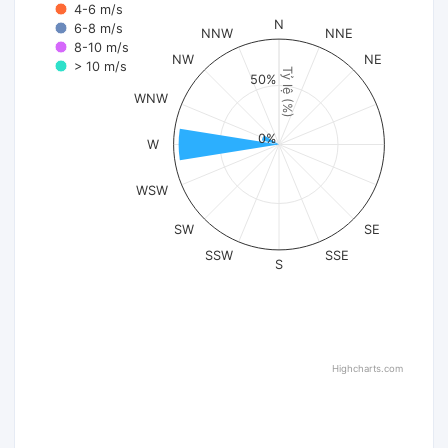
4-6 m/s
N
6-8 m/s
NNW
NNE
8-10 m/s
NW
NE
> 10 m/s
Tỷ lệ (%)
50%
WNW
0%
W
WSW
SW
SE
SSW
SSE
S
Highcharts.com