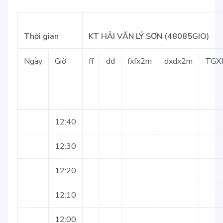
Thời gian
KT HẢI VĂN LÝ SƠN (48085GIO)
Ngày
Giờ
ff
dd
fxfx2m
dxdx2m
TGX
12:40
12:30
12:20
12:10
12:00