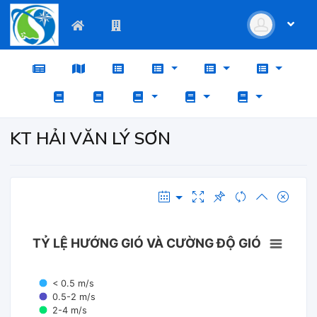
KT HẢI VĂN LÝ SƠN
TỶ LỆ HƯỚNG GIÓ VÀ CƯỜNG ĐỘ GIÓ
< 0.5 m/s
0.5-2 m/s
2-4 m/s