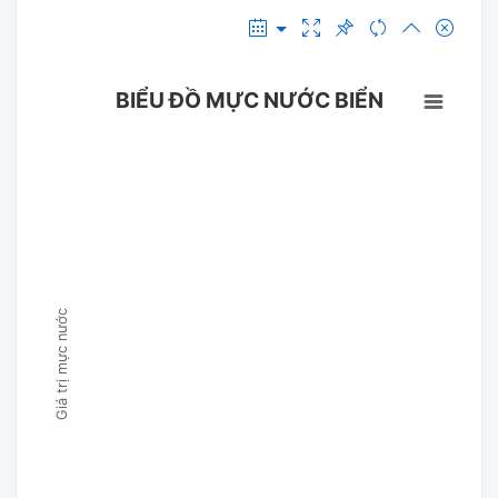
BIỂU ĐỒ MỰC NƯỚC BIỂN
Giá trị mực nước