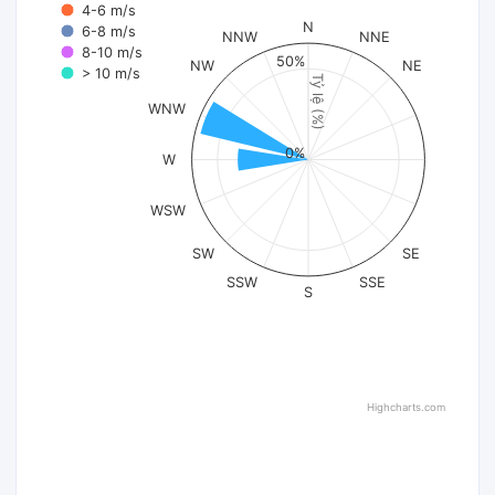
4-6 m/s
N
6-8 m/s
NNW
NNE
8-10 m/s
50%
NW
NE
> 10 m/s
Tỷ lệ (%)
WNW
0%
W
WSW
SW
SE
SSW
SSE
S
Highcharts.com