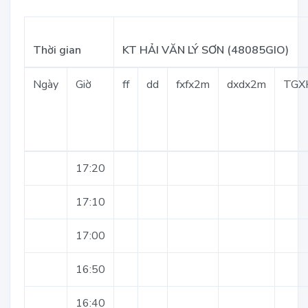
Thời gian
KT HẢI VĂN LÝ SƠN (48085GIO)
Ngày
Giờ
ff
dd
fxfx2m
dxdx2m
TGX
17:20
17:10
17:00
16:50
16:40