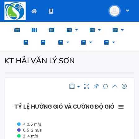
KT HẢI VĂN LÝ SƠN
TỶ LỆ HƯỚNG GIÓ VÀ CƯỜNG ĐỘ GIÓ
< 0.5 m/s
0.5-2 m/s
2-4 m/s