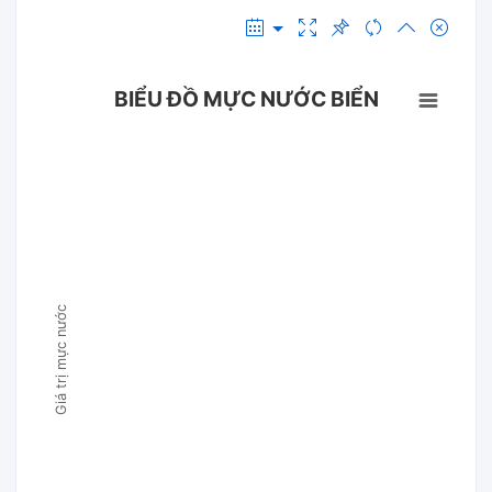
BIỂU ĐỒ MỰC NƯỚC BIỂN
Giá trị mực nước