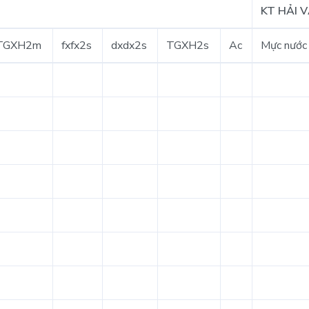
KT HẢI 
TGXH2m
fxfx2s
dxdx2s
TGXH2s
Ac
Mực nước 