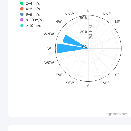
2-4 m/s
4-6 m/s
N
NNW
NNE
6-8 m/s
50%
8-10 m/s
NW
NE
> 10 m/s
Tỷ lệ (%)
25%
WNW
0%
W
WSW
SW
SE
SSW
SSE
S
Highcharts.com