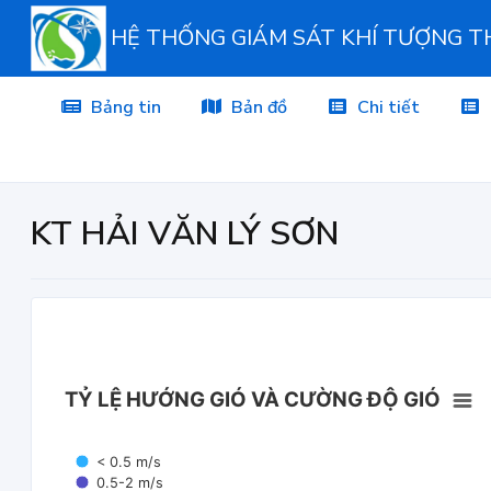
HỆ THỐNG GIÁM SÁT KHÍ TƯỢNG 
Bảng tin
Bản đồ
Chi tiết
KT HẢI VĂN LÝ SƠN
TỶ LỆ HƯỚNG GIÓ VÀ CƯỜNG ĐỘ GIÓ
< 0.5 m/s
0.5-2 m/s