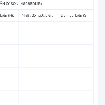
VĂN LÝ SƠN (48085DMB)
biển (H):
Nhiệt độ nước biển:
Độ muối biển (S):