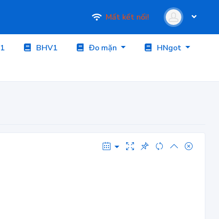
Mất kết nối!
1
BHV1
Đo mặn
HNgot