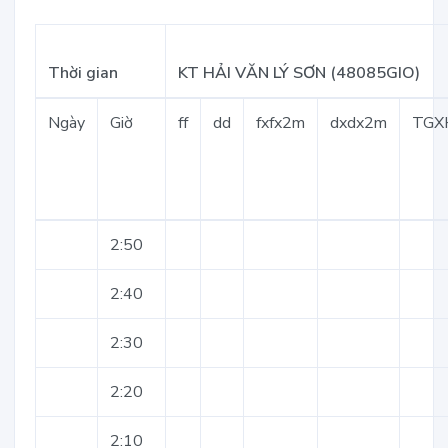
Thời gian
KT HẢI VĂN LÝ SƠN (48085GIO)
Ngày
Giờ
ff
dd
fxfx2m
dxdx2m
TGX
2:50
2:40
2:30
2:20
2:10