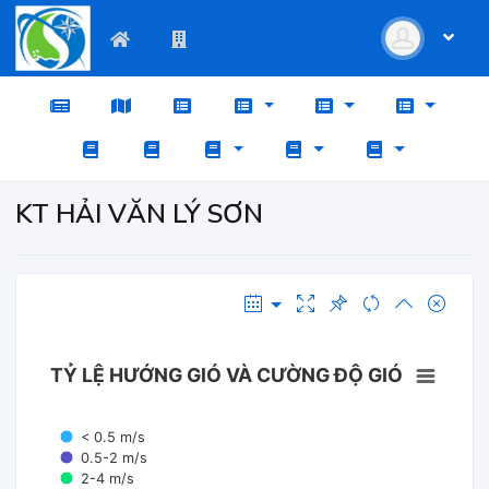
KT HẢI VĂN LÝ SƠN
TỶ LỆ HƯỚNG GIÓ VÀ CƯỜNG ĐỘ GIÓ
< 0.5 m/s
0.5-2 m/s
2-4 m/s