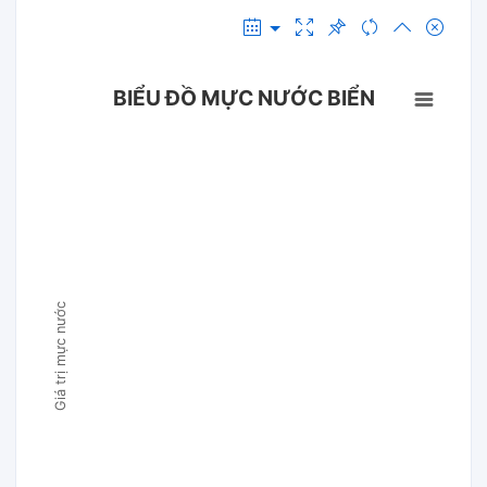
BIỂU ĐỒ MỰC NƯỚC BIỂN
Giá trị mực nước