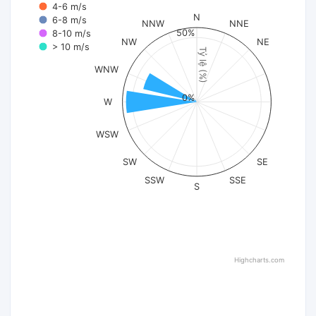
4-6 m/s
N
6-8 m/s
NNW
NNE
50%
8-10 m/s
NW
NE
> 10 m/s
Tỷ lệ (%)
WNW
0%
W
WSW
SW
SE
SSW
SSE
S
Highcharts.com