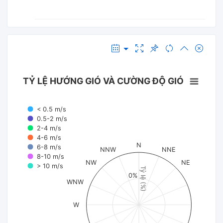
TỶ LỆ HƯỚNG GIÓ VÀ CƯỜNG ĐỘ GIÓ
< 0.5 m/s
0.5-2 m/s
2-4 m/s
4-6 m/s
N
6-8 m/s
NNW
NNE
8-10 m/s
NW
NE
> 10 m/s
Tỷ lệ (%)
0%
WNW
W