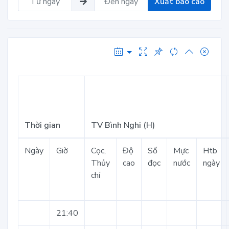
Xuất báo cáo
Thời gian
TV Bình Nghi (H)
Ngày
Giờ
Cọc,
Độ
Số
Mực
Htb
Thủy
cao
đọc
nước
ngày
chí
21:40