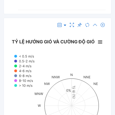
TỶ LỆ HƯỚNG GIÓ VÀ CƯỜNG ĐỘ GIÓ
< 0.5 m/s
0.5-2 m/s
2-4 m/s
4-6 m/s
N
6-8 m/s
NNW
NNE
8-10 m/s
NW
NE
> 10 m/s
Tỷ lệ (%)
0%
WNW
W