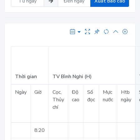
Xuất báo cáo
Thời gian
TV Bình Nghi (H)
Ngày
Giờ
Cọc,
Độ
Số
Mực
Htb
Thủy
cao
đọc
nước
ngày
chí
8:20