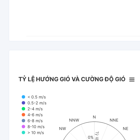
TỶ LỆ HƯỚNG GIÓ VÀ CƯỜNG ĐỘ GIÓ
< 0.5 m/s
0.5-2 m/s
2-4 m/s
4-6 m/s
N
NNW
NNE
6-8 m/s
8-10 m/s
NW
NE
> 10 m/s
Tỷ lệ (%)
0%