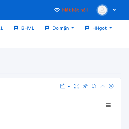
Mất kết nối!
1
BHV1
Đo mặn
HNgot