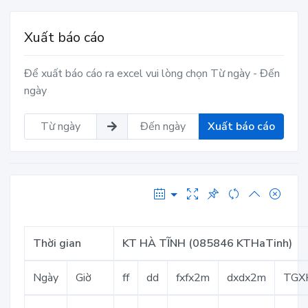
Xuất báo cáo
Để xuất báo cáo ra excel vui lòng chọn Từ ngày - Đến
ngày
Xuất báo cáo
Thời gian
KT HÀ TĨNH (085846 KTHaTinh)
Ngày
Giờ
ff
dd
fxfx2m
dxdx2m
TGX