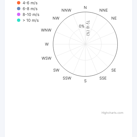
4-6 m/s
N
6-8 m/s
NNW
NNE
8-10 m/s
NW
NE
> 10 m/s
Tỷ lệ (%)
0%
WNW
W
WSW
SW
SE
SSW
SSE
S
Highcharts.com