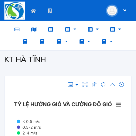
KT HÀ TĨNH
TỶ LỆ HƯỚNG GIÓ VÀ CƯỜNG ĐỘ GIÓ
< 0.5 m/s
0.5-2 m/s
2-4 m/s