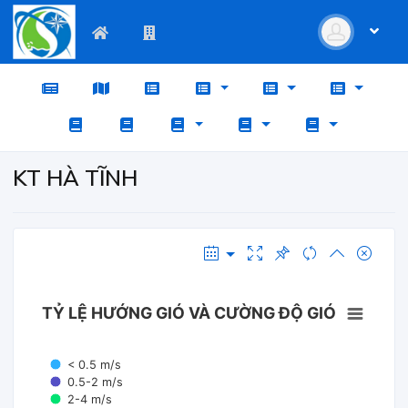
KT HÀ TĨNH
TỶ LỆ HƯỚNG GIÓ VÀ CƯỜNG ĐỘ GIÓ
< 0.5 m/s
0.5-2 m/s
2-4 m/s