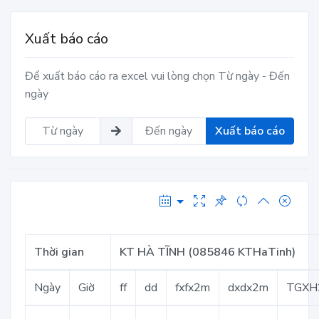
Xuất báo cáo
Để xuất báo cáo ra excel vui lòng chọn Từ ngày - Đến
ngày
Xuất báo cáo
Thời gian
KT HÀ TĨNH (085846 KTHaTinh)
Ngày
Giờ
ff
dd
fxfx2m
dxdx2m
TGXH