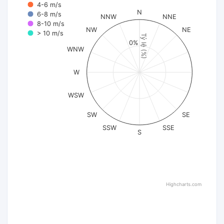
4-6 m/s
N
6-8 m/s
NNW
NNE
8-10 m/s
NW
NE
> 10 m/s
Tỷ lệ (%)
0%
WNW
W
WSW
SW
SE
SSW
SSE
S
Highcharts.com