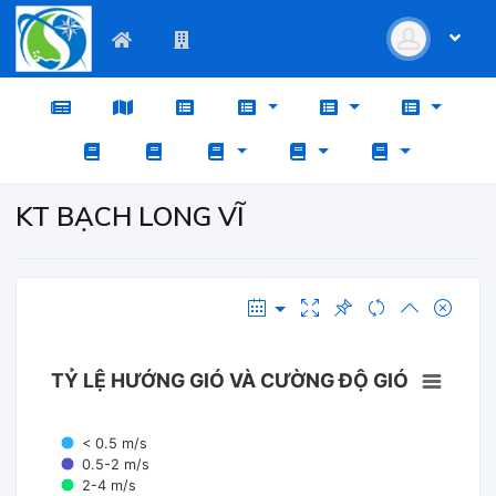
KT BẠCH LONG VĨ
TỶ LỆ HƯỚNG GIÓ VÀ CƯỜNG ĐỘ GIÓ
< 0.5 m/s
0.5-2 m/s
2-4 m/s