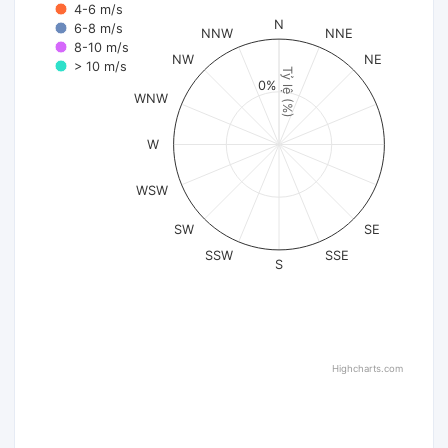
4-6 m/s
N
6-8 m/s
NNW
NNE
8-10 m/s
NW
NE
> 10 m/s
Tỷ lệ (%)
0%
WNW
W
WSW
SW
SE
SSW
SSE
S
Highcharts.com