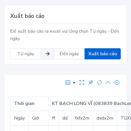
Xuất báo cáo
Để xuất báo cáo ra excel vui lòng chọn Từ ngày - Đến
ngày
Xuất báo cáo
Thời gian
KT BẠCH LONG VĨ (083839 BachLo
Ngày
Giờ
ff
dd
fxfx2m
dxdx2m
TGX